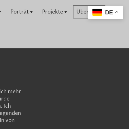
Porträt
Projekte
Über mich
DE
mich mehr
urde
. Ich
fregenden
ln von