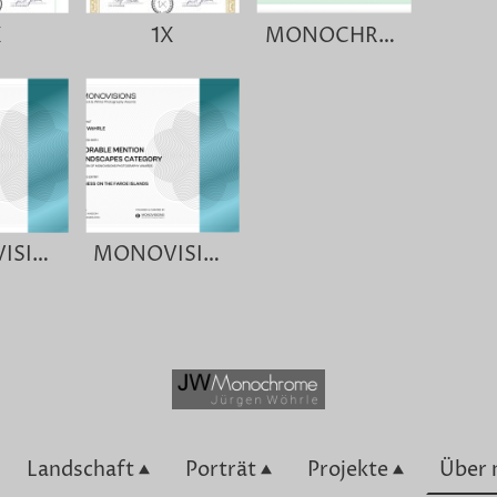
X
1X
MONOCHROME PHOTOGRAPHY AWARDS
MONOVISIONS
MONOVISIONS
Landschaft
Porträt
Projekte
Über 