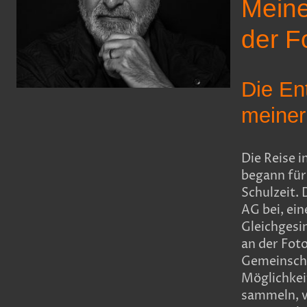
Meine
der F
Die En
meiner
Die Reise i
begann für 
Schulzeit. 
AG bei, ei
Gleichgesin
an der Foto
Gemeinscha
Möglichkei
sammeln, v