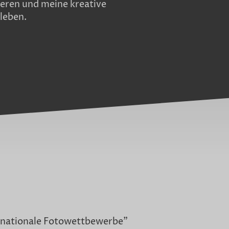
eren und meine kreative
leben.
rnationale Fotowettbewerbe"